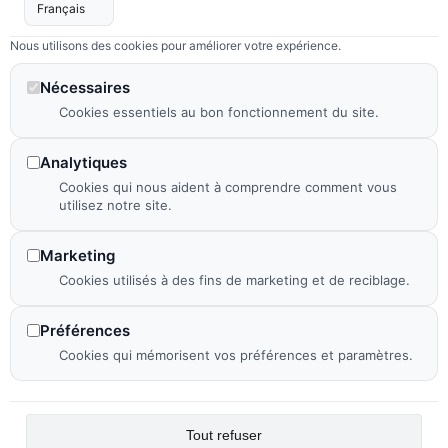
Discutons de votre
Découvrir nos
Nous utilisons des cookies pour améliorer votre expérience.
projet
réalisations
Nécessaires
Cookies essentiels au bon fonctionnement du site.
Analytiques
Coordonnées
Liens utiles
Cookies qui nous aident à comprendre comment vous
17 Rue
Mentions légales
utilisez notre site.
d'Odessa,
Politique de
75014 Paris
confidentialité
Marketing
Cookies utilisés à des fins de marketing et de reciblage.
06 09 32 24
Plan de site
28
Recherches
Préférences
cb@m2-
fréquentes
Cookies qui mémorisent vos préférences et paramètres.
scene.com
Déclaration
d'accessibilité
Flux RSS
Tout refuser