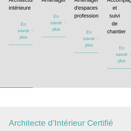
Architecture
Aménagement
Aménagement
Accompa
intérieure
d'espaces
et
professionnels
suivi
En
savoir
de
En
plus
savoir
chantier
En
plus
savoir
plus
En
savoir
plus
Architecte d’Intérieur Certifié