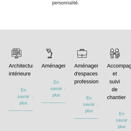
personnalité.
Architecture
Aménagement
Aménagement
Accompa
intérieure
d'espaces
et
professionnels
suivi
En
savoir
de
En
plus
savoir
chantier
En
plus
savoir
plus
En
savoir
plus