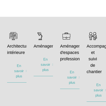
Architecture
Aménagement
Aménagement
Accompa
intérieure
d'espaces
et
professionnels
suivi
En
savoir
de
En
plus
savoir
chantier
En
plus
savoir
plus
En
savoir
plus