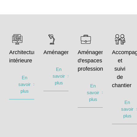
Architecture
Aménagement
Aménagement
Accompa
intérieure
d'espaces
et
professionnels
suivi
En
savoir
de
En
plus
savoir
chantier
En
plus
savoir
plus
En
savoir
plus