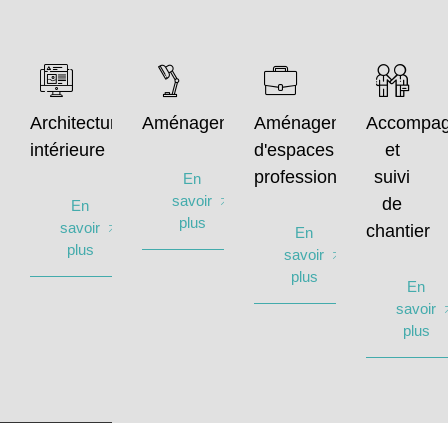
Architecture
Aménagement
Aménagement
Accompa
intérieure
d'espaces
et
professionnels
suivi
En
savoir
de
En
plus
savoir
chantier
En
plus
savoir
plus
En
savoir
plus