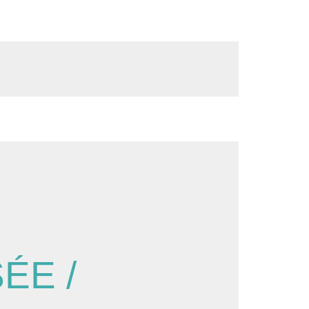
R
ÉE /