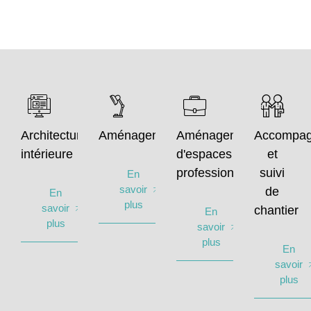
Architecture
Aménagement
Aménagement
Accompa
intérieure
d'espaces
et
professionnels
suivi
En
savoir
de
En
plus
savoir
chantier
En
plus
savoir
plus
En
savoir
plus