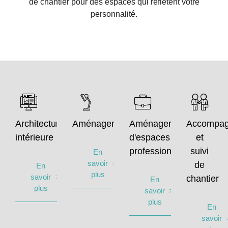
de chantier pour des espaces qui reflètent votre
personnalité.
Architecture
Aménagement
Aménagement
Accompa
intérieure
d'espaces
et
professionnels
suivi
En
savoir
de
En
plus
savoir
chantier
En
plus
savoir
plus
En
savoir